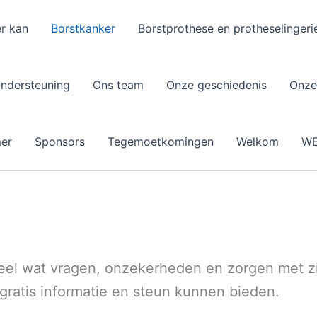
r kan
Borstkanker
Borstprothese en protheselingeri
ndersteuning
Ons team
Onze geschiedenis
Onze
mer
Sponsors
Tegemoetkomingen
Welkom
W
eel wat vragen, onzekerheden en zorgen met zi
e gratis informatie en steun kunnen bieden.