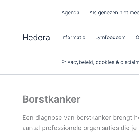
Spring
naar
Agenda
Als genezen niet mee
de
inhoud
Hedera
Informatie
Lymfoedeem
O
Privacybeleid, cookies & disclai
Borstkanker
Een diagnose van borstkanker brengt h
aantal professionele organisaties die j