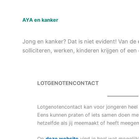
.
AYA en kanker
Jong en kanker? Dat is niet evident! Van de 
solliciteren, werken, kinderen krijgen of ee
LOTGENOTENCONTACT
Lotgenotencontact kan voor jongeren heel b
Eens kunnen praten of iets samen doen met
hetzelfde als jij meemaakt of heeft meege
Op
deze website
vind je heel wat mogelijk