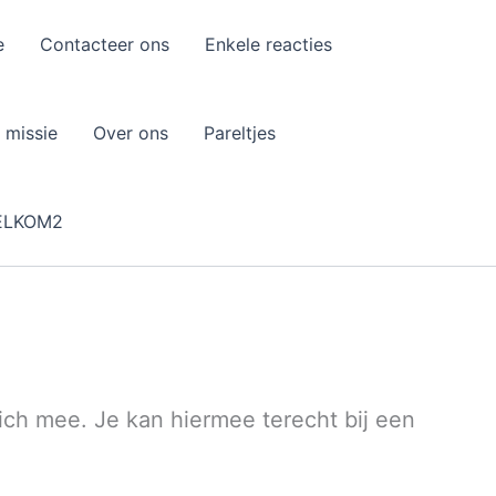
e
Contacteer ons
Enkele reacties
 missie
Over ons
Pareltjes
ELKOM2
ch mee. Je kan hiermee terecht bij een