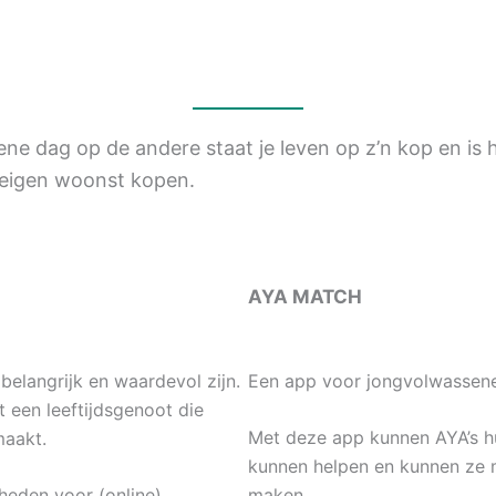
ene dag op de andere staat je leven op z’n kop en is 
n eigen woonst kopen.
AYA MATCH
elangrijk en waardevol zijn.
Een app voor jongvolwassenen
 een leeftijdsgenoot die
Met deze app kunnen AYA’s h
maakt.
kunnen helpen en kunnen ze 
heden voor (online)
maken.