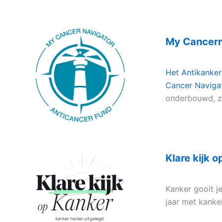
.
My Cancern
Het Antikanke
Cancer Naviga
onderbouwd, z
.
Klare kijk 
Kanker gooit j
jaar met kanke