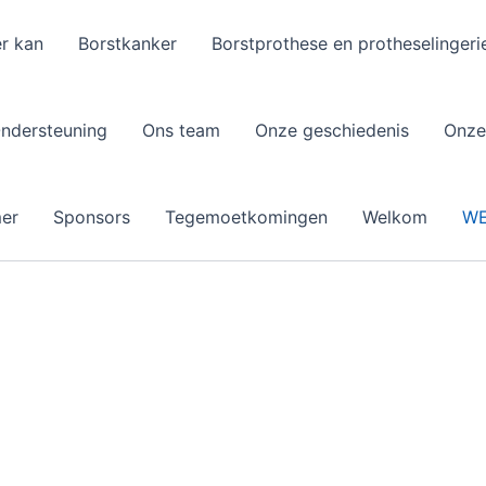
r kan
Borstkanker
Borstprothese en protheselingeri
ndersteuning
Ons team
Onze geschiedenis
Onze
mer
Sponsors
Tegemoetkomingen
Welkom
W