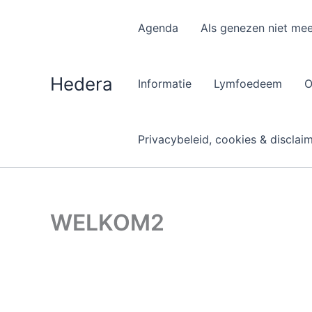
Spring
naar
Agenda
Als genezen niet mee
de
inhoud
Hedera
Informatie
Lymfoedeem
O
Privacybeleid, cookies & disclai
WELKOM2